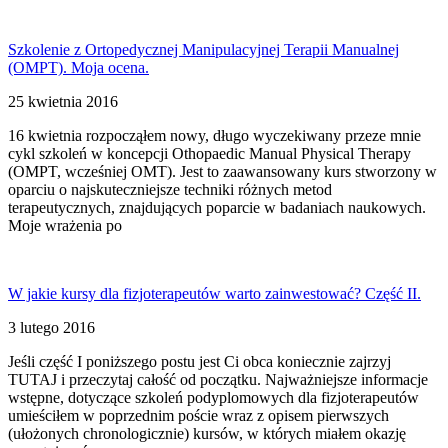
Szkolenie z Ortopedycznej Manipulacyjnej Terapii Manualnej
(OMPT). Moja ocena.
25 kwietnia 2016
16 kwietnia rozpocząłem nowy, długo wyczekiwany przeze mnie
cykl szkoleń w koncepcji Othopaedic Manual Physical Therapy
(OMPT, wcześniej OMT). Jest to zaawansowany kurs stworzony w
oparciu o najskuteczniejsze techniki różnych metod
terapeutycznych, znajdujących poparcie w badaniach naukowych.
Moje wrażenia po
W jakie kursy dla fizjoterapeutów warto zainwestować? Część II.
3 lutego 2016
Jeśli część I poniższego postu jest Ci obca koniecznie zajrzyj
TUTAJ i przeczytaj całość od początku. Najważniejsze informacje
wstępne, dotyczące szkoleń podyplomowych dla fizjoterapeutów
umieściłem w poprzednim poście wraz z opisem pierwszych
(ułożonych chronologicznie) kursów, w których miałem okazję