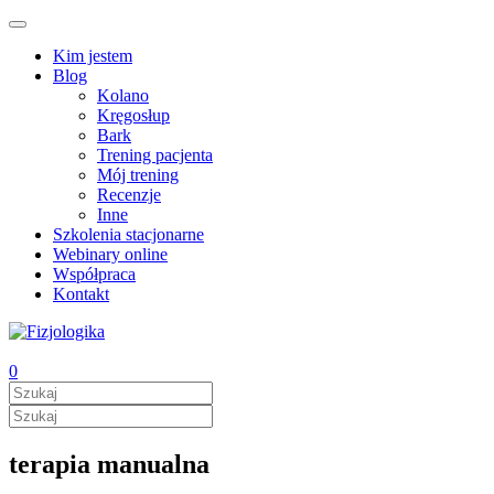
Kim jestem
Blog
Kolano
Kręgosłup
Bark
Trening pacjenta
Mój trening
Recenzje
Inne
Szkolenia stacjonarne
Webinary online
Współpraca
Kontakt
0
terapia manualna