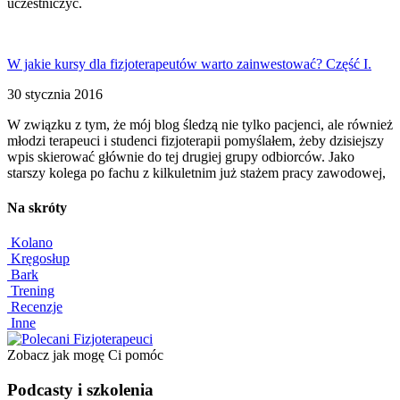
uczestniczyć.
W jakie kursy dla fizjoterapeutów warto zainwestować? Część I.
30 stycznia 2016
W związku z tym, że mój blog śledzą nie tylko pacjenci, ale również
młodzi terapeuci i studenci fizjoterapii pomyślałem, żeby dzisiejszy
wpis skierować głównie do tej drugiej grupy odbiorców. Jako
starszy kolega po fachu z kilkuletnim już stażem pracy zawodowej,
Na skróty
Kolano
Kręgosłup
Bark
Trening
Recenzje
Inne
Zobacz jak mogę Ci pomóc
Podcasty i szkolenia