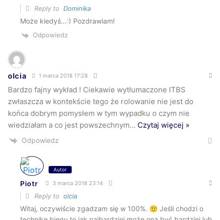
Reply to
Dominika
Może kiedyś…:) Pozdrawiam!
Odpowiedz
olcia
1 marca 2018 17:28
Bardzo fajny wykład ! Ciekawie wytłumaczone ITBS
zwłaszcza w kontekście tego że rolowanie nie jest do
końca dobrym pomysłem w tym wypadku o czym nie
wiedziałam a co jest powszechnym
…
Czytaj więcej »
Odpowiedz
Autor
Piotr
3 marca 2018 23:14
Reply to
olcia
Witaj, oczywiście zgadzam się w 100%. 🙂 Jeśli chodzi o
technikę biegu to jak najbardziej może ona być bardziej lub