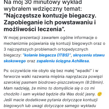
Na mój 30 minutowy wykład
wybrałem wdzięczny temat:
“Najczęstsze kontuzje biegaczy.
Zapobieganie ich powstawaniu i
możliwości leczenia”.
W mojej prezentacji zawarłem ogólne informacje o
mechanizmie pojawiania się kontuzji biegowych oraz o
3 najczęstszych problemach ortopedycznych
biegaczy:
“kolanie biegacza (ITBS)”
,
skręceniu stawu
skokowego
oraz
zapaleniu ścięgna Achillesa
.
Ps: oczywiście nie obyło się bez małej “wpadki” i w
ferworze walki nazwania mięśnia
naprężacza powięzi
szerokiej pasmem biodrowo-piszczelowym (8:28min).
Mam nadzieję, że mimo to domyślicie się o co mi
chodziło i sam wykład będzie dla Was dość jasny. 🙂
Jeśli macie dodatkowe pytania dotyczące kontuzji
biegowych lub uwagi dotyczące samego wykładu