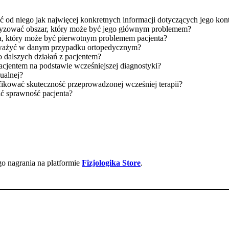
 od niego jak najwięcej konkretnych informacji dotyczących jego kon
etyzować obszar, który może być jego głównym problemem?
a, który może być pierwotnym problemem pacjenta?
ważyć w danym przypadku ortopedycznym?
o dalszych działań z pacjentem?
acjentem na podstawie wcześniejszej diagnostyki?
nualnej?
fikować skuteczność przeprowadzonej wcześniej terapii?
ić sprawność pacjenta?
go nagrania na platformie
Fizjologika Store
.