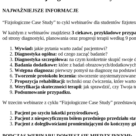
NAJWAŻNIEJSZE INFORMACJE
“Fizjologiczne Case Study” to cykl webinarów dla studentów fizjotera
W każdym z webinarów znajdziesz
3 ciekawe, przykładowe przyp
od strony diagnostyki, planowania oraz progresji terapii według 9 p
Wywiad:
jakie pytania warto zadać pacjentowi?
Diagnostyka ogólna:
od czego zacząć badanie?
Diagnostyka szczegółowa:
na czym konkretnie skupić swoje d
Badania dodatkowe:
które z badań obrazowych/dodatkowyc
Wstępna diagnoza:
pierwszy pomysł na diagnozę na podstawi
Tworzenie protokołu leczenia:
stworzenie usystematyzowaneg
Propozycja rehabilitacji:
techniki oraz ćwiczenia, które war
Weryfikacja skuteczności terapii
: jak sprawdzić, czy Twoja t
Podsumowanie przypadku.
W trzecim webinarze z cyklu “Fizjologiczne Case Study” przedstawi
Pacjent po szyciu łakotki przyśrodkowej.
Pacjent z niespecyficznym bólem przedniego przedziału s
Pacjent z dolegliwościami promieniującymi do kończyny gó
PODCZAS WEBINARU DOWIESZ SIĘ MIĘDZY INNYMI: