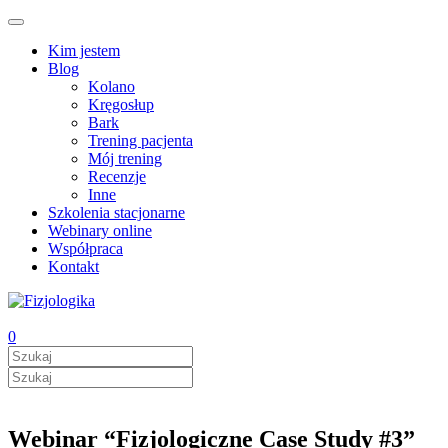
Kim jestem
Blog
Kolano
Kręgosłup
Bark
Trening pacjenta
Mój trening
Recenzje
Inne
Szkolenia stacjonarne
Webinary online
Współpraca
Kontakt
0
Webinar “Fizjologiczne Case Study #3”