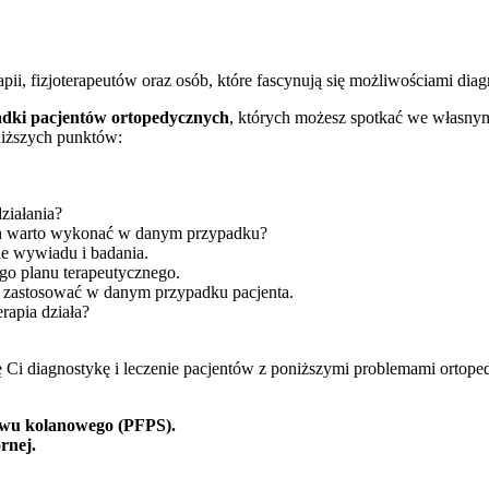
pii, fizjoterapeutów oraz osób, które fascynują się możliwościami dia
adki pacjentów ortopedycznych
, których możesz spotkać we własny
oniższych punktów:
ziałania?
h warto wykonać w danym przypadku?
e wywiadu i badania.
o planu terapeutycznego.
to zastosować w danym przypadku pacjenta.
erapia działa?
ę Ci diagnostykę i leczenie pacjentów z poniższymi problemami ortop
tawu kolanowego (PFPS).
rnej.