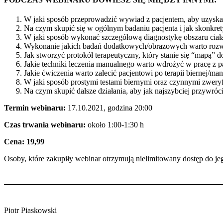
W jaki sposób przeprowadzić wywiad z pacjentem, aby uzyskać
Na czym skupić się w ogólnym badaniu pacjenta i jak skonkr
W jaki sposób wykonać szczegółową diagnostykę obszaru ciał
Wykonanie jakich badań dodatkowych/obrazowych warto roz
Jak stworzyć protokół terapeutyczny, który stanie się “mapą” d
Jakie techniki leczenia manualnego warto wdrożyć w pracę z p
Jakie ćwiczenia warto zalecić pacjentowi po terapii biernej/ma
W jaki sposób prostymi testami biernymi oraz czynnymi zwery
Na czym skupić dalsze działania, aby jak najszybciej przywróc
Termin webinaru:
17.10.2021, godzina 20:00
Czas trwania webinaru:
około 1:00-1:30 h
Cena: 19,99
Osoby, które zakupiły webinar otrzymują nielimitowany dostęp do je
Piotr Piaskowski