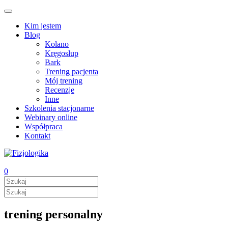
Kim jestem
Blog
Kolano
Kręgosłup
Bark
Trening pacjenta
Mój trening
Recenzje
Inne
Szkolenia stacjonarne
Webinary online
Współpraca
Kontakt
0
trening personalny