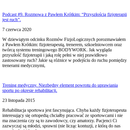
Podcast #9. Rozmowa z Pawłem Krótkim: “Przyszłością fizjoterapii
jest ruch”.
7 czerwca 2020
W dziewiątym odcinku Rozmów FizjoLogicznych porozmawiałem
z Pawłem Krótkim: fizjoterapeutą, trenerem, szkoelniowcem oraz
twórcą systemu treningowego BODYWORK. Jak wygląda
przyszłość fizjoterapii i jaką rolę pełni w niej prawidłowo
zastosowany ruch? Jakie są różnice w podejściu do ruchu pomiędzy
trenerami medycznymi,
Trening medyczny. Niezbędny element powrotu do uprawiania
sportu po okresie rehabilitacji.
23 listopada 2015
Rehabilitacja sportowa jest fascynująca. Chyba każdy fizjoterapeuta
interesujący się ortopedią chciałby pracować ze sportowcami i nie
ma znaczenia czy są to zawodowcy, czy amatorzy. Pacjenci Ci
zazwyczaj są młodzi, sprawni (nie licząc kontuzji, z którą do nas