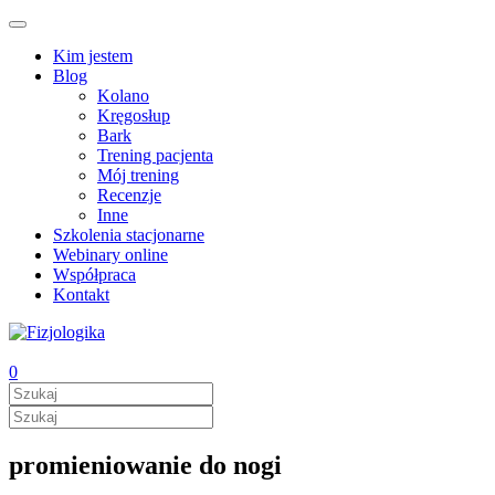
Kim jestem
Blog
Kolano
Kręgosłup
Bark
Trening pacjenta
Mój trening
Recenzje
Inne
Szkolenia stacjonarne
Webinary online
Współpraca
Kontakt
0
promieniowanie do nogi