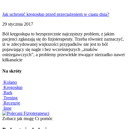
Jak uchronić kręgosłup przed przeciążeniem w ciągu dnia?
29 stycznia 2017
Ból kręgosłupa to bezsprzecznie najczęstszy problem, z jakim
pacjenci zgłaszają się do fizjoterapeuty. Trzeba również zaznaczyć,
iż w zdecydowanej większości przypadków nie jest to ból
pojawiający się nagle i bez wcześniejszych „znaków
ostrzegawczych”, a problemy przewlekłe trwające nierzadko nawet
kilkanaście
Na skróty
Kolano
Kręgosłup
Bark
Trening
Recenzje
Inne
Zobacz jak mogę Ci pomóc