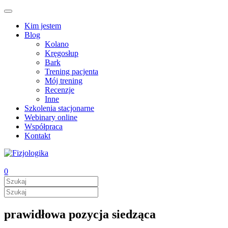
Kim jestem
Blog
Kolano
Kręgosłup
Bark
Trening pacjenta
Mój trening
Recenzje
Inne
Szkolenia stacjonarne
Webinary online
Współpraca
Kontakt
0
prawidłowa pozycja siedząca