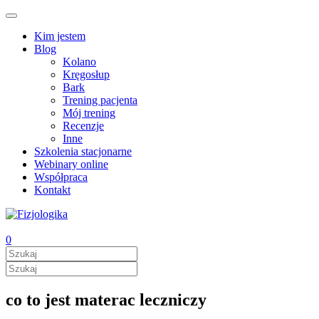
Kim jestem
Blog
Kolano
Kręgosłup
Bark
Trening pacjenta
Mój trening
Recenzje
Inne
Szkolenia stacjonarne
Webinary online
Współpraca
Kontakt
0
co to jest materac leczniczy