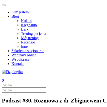
Kim jestem
Blog
Kolano
Kręgosłup
Bark
Trening pacjenta
Mój trening
Recenzje
Inne
Szkolenia stacjonarne
Webinary online
Współpraca
Kontakt
0
Podcast #30. Rozmowa z dr Zbigniewem Czy