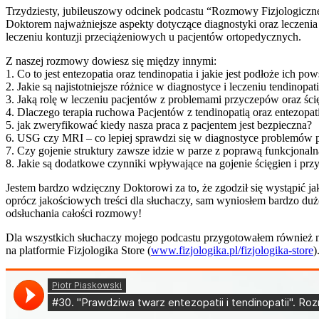
Trzydziesty, jubileuszowy odcinek podcastu “Rozmowy Fizjologiczne
Doktorem najważniejsze aspekty dotyczące diagnostyki oraz leczen
leczeniu kontuzji przeciążeniowych u pacjentów ortopedycznych.
Z naszej rozmowy dowiesz się między innymi:
1. Co to jest entezopatia oraz tendinopatia i jakie jest podłoże ich po
2. Jakie są najistotniejsze różnice w diagnostyce i leczeniu tendinopati
3. Jaką rolę w leczeniu pacjentów z problemami przyczepów oraz ścię
4. Dlaczego terapia ruchowa Pacjentów z tendinopatią oraz entezopa
5. jak zweryfikować kiedy nasza praca z pacjentem jest bezpieczna?
6. USG czy MRI – co lepiej sprawdzi się w diagnostyce problemów p
7. Czy gojenie struktury zawsze idzie w parze z poprawą funkcjonaln
8. Jakie są dodatkowe czynniki wpływające na gojenie ścięgien i pr
Jestem bardzo wdzięczny Doktorowi za to, że zgodził się wystąpić ja
oprócz jakościowych treści dla słuchaczy, sam wyniosłem bardzo dużo
odsłuchania całości rozmowy!
Dla wszystkich słuchaczy mojego podcastu przygotowałem również ni
na platformie Fizjologika Store (
www.fizjologika.pl/fizjologika-store
)