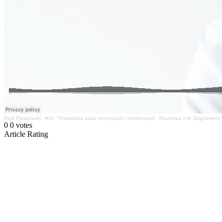
Piotr Piaskowski
·
#30. "Prawdziwa twarz entezopatii i tendinopatii". Rozmowa z dr Zbigniewem
0
0
votes
Article Rating