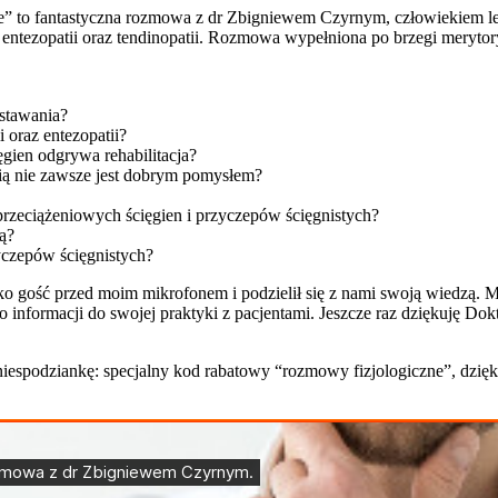
” to fantastyczna rozmowa z dr Zbigniewem Czyrnym, człowiekiem lege
ia entezopatii oraz tendinopatii. Rozmowa wypełniona po brzegi mer
wstawania?
i oraz entezopatii?
gien odgrywa rehabilitacja?
tią nie zawsze jest dobrym pomysłem?
rzeciążeniowych ścięgien i przyczepów ścięgnistych?
ą?
zyczepów ścięgnistych?
ko gość przed moim mikrofonem i podzielił się z nami swoją wiedzą. M
 informacji do swojej praktyki z pacjentami. Jeszcze raz dziękuję Do
espodziankę: specjalny kod rabatowy “rozmowy fizjologiczne”, dzięki
.