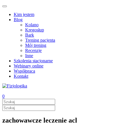
Kim jestem
Blog
Kolano
Kręgosłup
Bark
Trening pacjenta
Mój trening
Recenzje
Inne
Szkolenia stacjonarne
Webinary online
Współpraca
Kontakt
0
zachowawcze leczenie acl