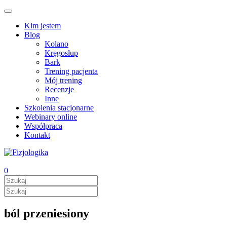
Kim jestem
Blog
Kolano
Kręgosłup
Bark
Trening pacjenta
Mój trening
Recenzje
Inne
Szkolenia stacjonarne
Webinary online
Współpraca
Kontakt
0
ból przeniesiony