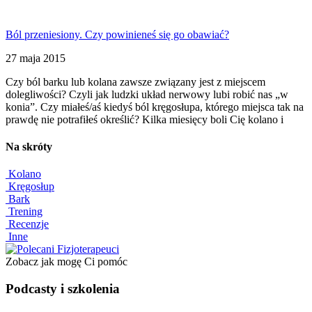
Ból przeniesiony. Czy powinieneś się go obawiać?
27 maja 2015
Czy ból barku lub kolana zawsze związany jest z miejscem
dolegliwości? Czyli jak ludzki układ nerwowy lubi robić nas „w
konia”. Czy miałeś/aś kiedyś ból kręgosłupa, którego miejsca tak na
prawdę nie potrafiłeś określić? Kilka miesięcy boli Cię kolano i
Na skróty
Kolano
Kręgosłup
Bark
Trening
Recenzje
Inne
Zobacz jak mogę Ci pomóc
Podcasty i szkolenia