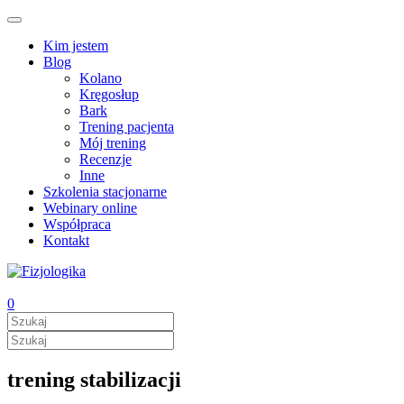
Kim jestem
Blog
Kolano
Kręgosłup
Bark
Trening pacjenta
Mój trening
Recenzje
Inne
Szkolenia stacjonarne
Webinary online
Współpraca
Kontakt
0
trening stabilizacji