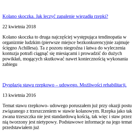
Kolano skoczka. Jak leczyć zapalenie więzadła rzepki?
22 kwietnia 2018
Kolano skoczka to druga najczęściej występująca tendinopatia w
organizmie ludzkim (pierwsze miejsce bezkonkurencyjnie zajmuje
ścięgno Achillesa). Ta z pozoru niegroźna i łatwa do wyleczenia
kontuzja potrafi ciągnąć się miesiącami i prowadzić do dużych
powikłań, mogących skutkować nawet koniecznością wykonania
zabiegu
Dysplazja stawu rzepkowo – udowego. Możliwości rehabilitacji.
13 kwietnia 2016
Temat stawu rzepkowo- udowego poruszałem już przy okazji postu
związanego z trzeszczeniem w stawie kolanowym. Rzepka jako tak
zwana trzeszczka nie jest standardową kością, tak więc i staw przez
nią tworzony jest nietypowy. Podstawowe informacje na jego temat
przedstawiałem już