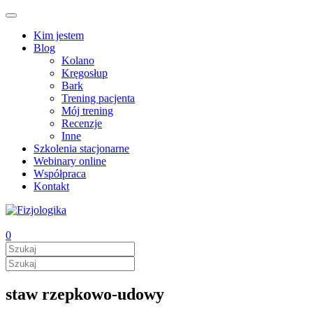
Kim jestem
Blog
Kolano
Kręgosłup
Bark
Trening pacjenta
Mój trening
Recenzje
Inne
Szkolenia stacjonarne
Webinary online
Współpraca
Kontakt
0
staw rzepkowo-udowy