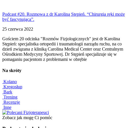
Podcast #20. Rozmowa z dr Karoliną Stępień. “Chirurgia ręki może
być fascynująca”.
25 czerwca 2022
Gościem 20 odcinka "Rozmów Fizjologicznych" jest dr Karolina
Stępień: specjalistka ortopedii i traumatologii narządu ruchu, na co
dzień związana z kliniką Carolina Medical Center oraz Centralnym
Ośrodkiem Medycyny Sportowej. Dr Stępień specjalizuje się w
pomaganiu pacjentom z problemami w obrębie
Na skróty
Kolano
Kręgosłup
Bark
Trening
Recenzje
Inne
Zobacz jak mogę Ci pomóc