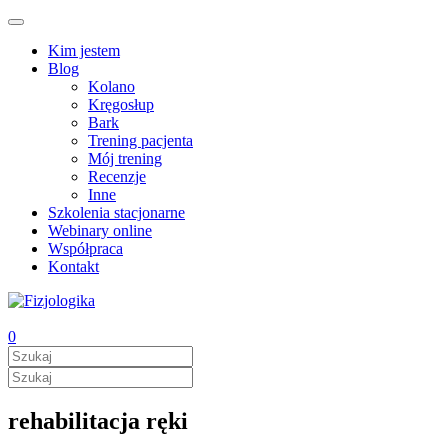
Kim jestem
Blog
Kolano
Kręgosłup
Bark
Trening pacjenta
Mój trening
Recenzje
Inne
Szkolenia stacjonarne
Webinary online
Współpraca
Kontakt
0
rehabilitacja ręki