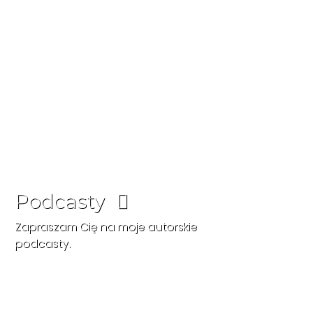
Podcasty
Zapraszam Cię na moje autorskie
podcasty.