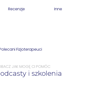
Recenzje
Inne
OBACZ JAK MOGĘ CI POMÓC
odcasty i szkolenia