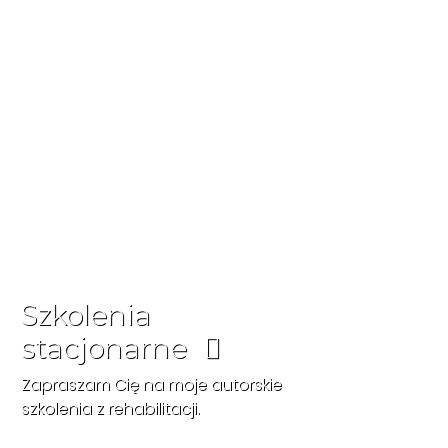
Szkolenia
stacjonarne
Zapraszam Cię na moje autorskie
szkolenia z rehabilitacji.