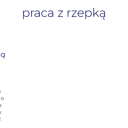
praca z rzepką
ją
i
 o
e
y
z