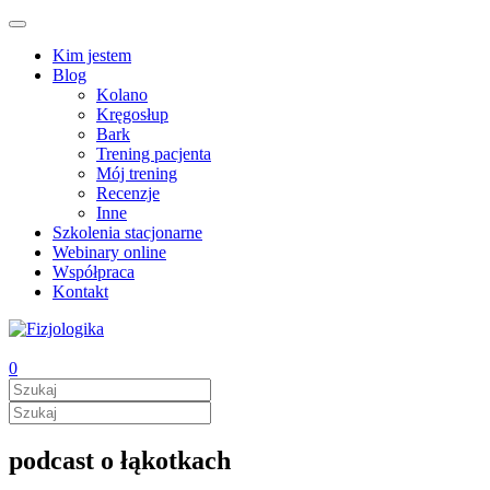
Kim jestem
Blog
Kolano
Kręgosłup
Bark
Trening pacjenta
Mój trening
Recenzje
Inne
Szkolenia stacjonarne
Webinary online
Współpraca
Kontakt
0
podcast o łąkotkach