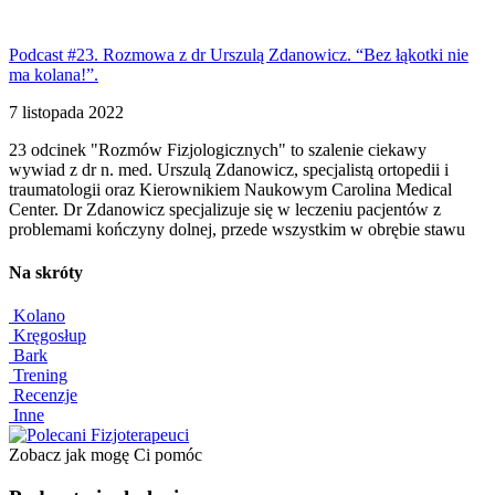
Podcast #23. Rozmowa z dr Urszulą Zdanowicz. “Bez łąkotki nie
ma kolana!”.
7 listopada 2022
23 odcinek "Rozmów Fizjologicznych" to szalenie ciekawy
wywiad z dr n. med. Urszulą Zdanowicz, specjalistą ortopedii i
traumatologii oraz Kierownikiem Naukowym Carolina Medical
Center. Dr Zdanowicz specjalizuje się w leczeniu pacjentów z
problemami kończyny dolnej, przede wszystkim w obrębie stawu
Na skróty
Kolano
Kręgosłup
Bark
Trening
Recenzje
Inne
Zobacz jak mogę Ci pomóc